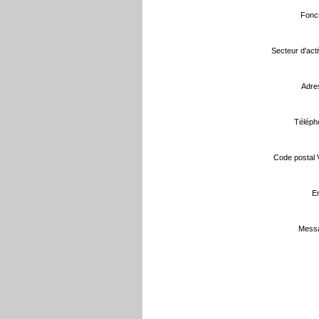
Fonct
Secteur d'activ
Adre
Téléph
Code postal Vi
Em
Messa