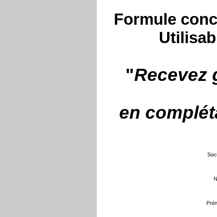
Formule conce
Utilisab
"
Recevez g
en compléta
Soci
N
Prén