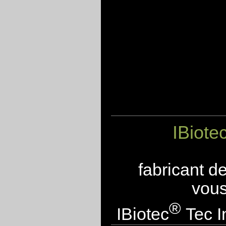
IBiote
fabricant d
vous
®
IBiotec
Tec I